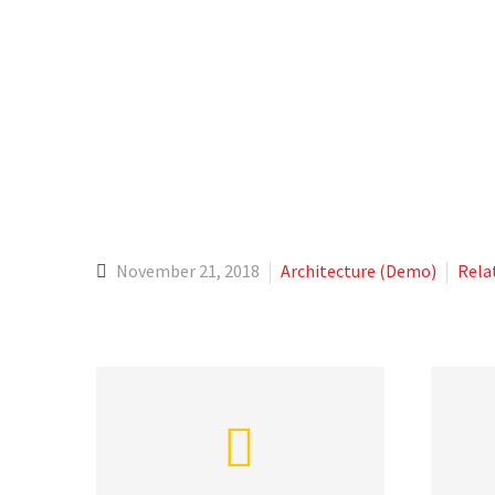
BIB
November 21, 2018
Architecture (Demo)
Rela

