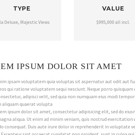
TYPE
VALUE
lla Deluxe, Majestic Views
$995,000 all incl.
EM IPSUM DOLOR SIT AMET
m ipsam voluptatem quia voluptas sit aspernatur aut odit aut fu
eos qui ratione voluptatem sequi nesciunt. Neque porro quisquam e
nsectetur, adipisci velit, sed quia non numquam eius modi tempora
aliquam quaerat volupta
em ipsum dolor sit amet, consectetur adipisicing elit, sed do eiu
agna aliqua. Ut enim ad minim veniam, quis nostrud exercitation ul
consequat. Duis aute irure dolor in reprehenderit in voluptate vel
. Excepteur sint occaecat cupidatat non proident, sunt in culpa qui 