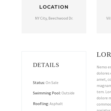
LOCATION
NY City, Beechwood Dr.
Vi
LOR
DETAILS
Nemo eni
dolores 
amet, co
Status:
On Sale
magnam 
tem. Lor
Swimming Pool:
Outside
dolore m
Roofling:
Asphalt
commodo 
pariatur