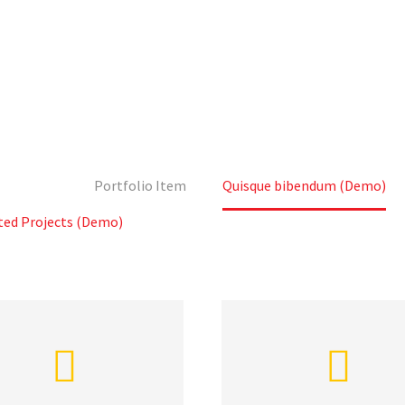
ENDUM (D
Home
Portfolio Item
Quisque bibendum (Demo)
ted Projects (Demo)



