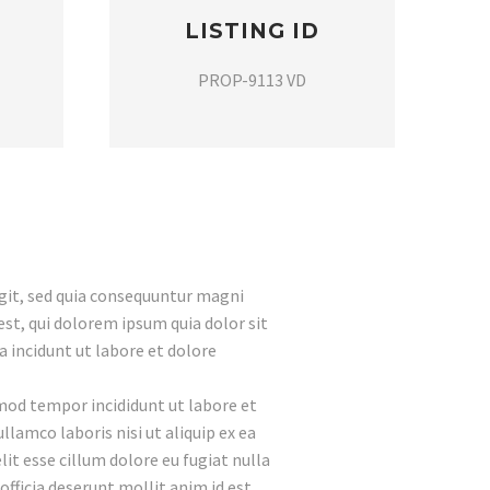
LISTING ID
PROP-9113 VD
git, sed quia consequuntur magni
st, qui dolorem ipsum quia dolor sit
 incidunt ut labore et dolore
smod tempor incididunt ut labore et
lamco laboris nisi ut aliquip ex ea
it esse cillum dolore eu fugiat nulla
officia deserunt mollit anim id est