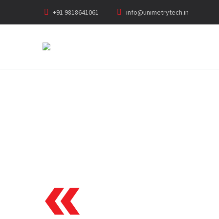
+91 9818641061
info@unimetrytech.in