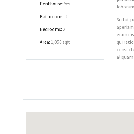
Penthouse:
Yes
laborum
Bathrooms:
2
Sed ut p
aperiam,
Bedrooms:
2
enim ips
qui rati
Area:
1,856 sqft
consecte
aliquam